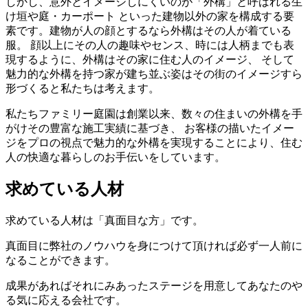
しかし、意外とイメージしにくいのが「外構」と呼ばれる生
け垣や庭・カーポート といった建物以外の家を構成する要
素です。建物が人の顔とするなら外構はその人が着ている
服。 顔以上にその人の趣味やセンス、時には人柄までも表
現するように、外構はその家に住む人のイメージ、 そして
魅力的な外構を持つ家が建ち並ぶ姿はその街のイメージすら
形づくると私たちは考えます。
私たちファミリー庭園は創業以来、数々の住まいの外構を手
がけその豊富な施工実績に基づき、 お客様の描いたイメー
ジをプロの視点で魅力的な外構を実現することにより、住む
人の快適な暮らしのお手伝いをしています。
求めている人材
求めている人材は「真面目な方」です。
真面目に弊社のノウハウを身につけて頂ければ必ず一人前に
なることができます。
成果があればそれにみあったステージを用意してあなたのや
る気に応える会社です。