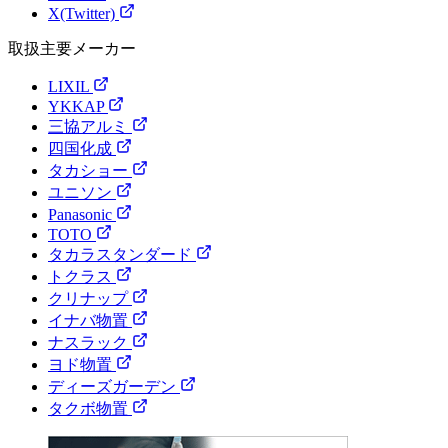
X(Twitter)
取扱主要メーカー
LIXIL
YKKAP
三協アルミ
四国化成
タカショー
ユニソン
Panasonic
TOTO
タカラスタンダード
トクラス
クリナップ
イナバ物置
ナスラック
ヨド物置
ディーズガーデン
タクボ物置