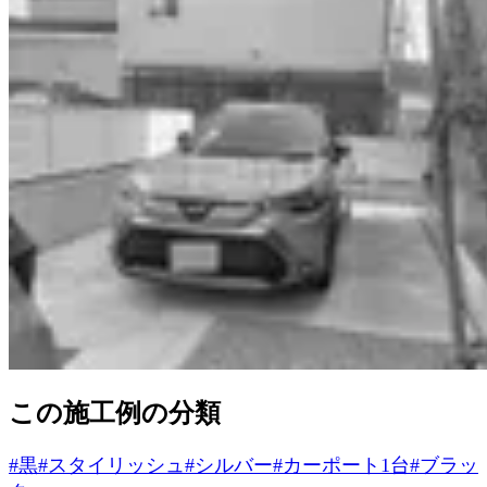
この施工例の分類
#
黒
#
スタイリッシュ
#
シルバー
#
カーポート1台
#
ブラッ