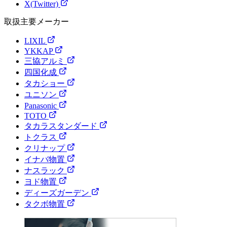
X(Twitter)
取扱主要メーカー
LIXIL
YKKAP
三協アルミ
四国化成
タカショー
ユニソン
Panasonic
TOTO
タカラスタンダード
トクラス
クリナップ
イナバ物置
ナスラック
ヨド物置
ディーズガーデン
タクボ物置