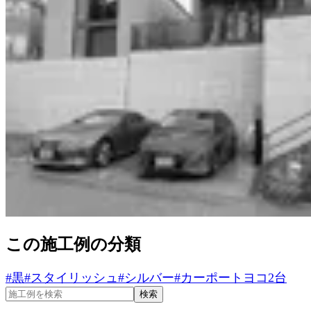
この施工例の分類
#
黒
#
スタイリッシュ
#
シルバー
#
カーポートヨコ2台
検索