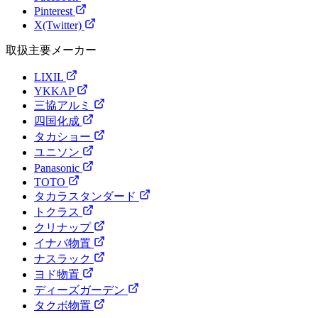
Pinterest
X(Twitter)
取扱主要メーカー
LIXIL
YKKAP
三協アルミ
四国化成
タカショー
ユニソン
Panasonic
TOTO
タカラスタンダード
トクラス
クリナップ
イナバ物置
ナスラック
ヨド物置
ディーズガーデン
タクボ物置