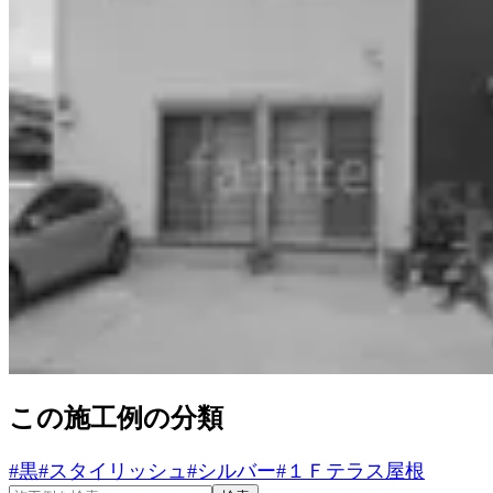
この施工例の分類
#
黒
#
スタイリッシュ
#
シルバー
#
１Ｆテラス屋根