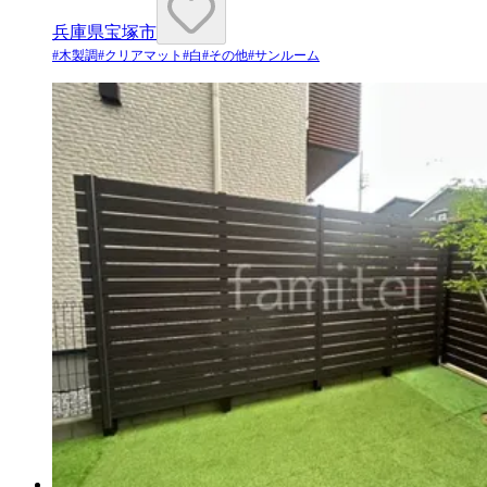
兵庫県宝塚市
#
木製調
#
クリアマット
#
白
#
その他
#
サンルーム