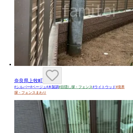
奈良県上牧町
#
シルバー
#
ベージュ
#
木製調
#
目隠し塀・フェンス
#
ライトウッド
#
境界
塀・フェンスまわり