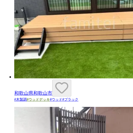
和歌山県和歌山市
#
木製調
#
ウッドデッキ
#
ウッド
#
ブラック