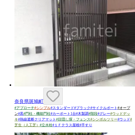
奈良県斑鳩町
#
アプローチ
#
シンプル
#
スタンダード
#
ブラック
#
サイクルポート
#
オープ
ン
#
黒
#
門柱・機能門柱
#
カーポート1台
#
木製調
#
階段
#
グレー
#
ウッドデッ
キ
#
熱線遮断クリアマット
#
目隠し塀・フェンス
#
シンボルツリー
#
ウッド
#
芝生（人工芝）
#
立水栓
#
１Ｆテラス屋根
#
手すり