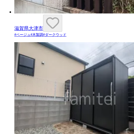
滋賀県大津市
#
ベージュ
#
木製調
#
ダークウッド