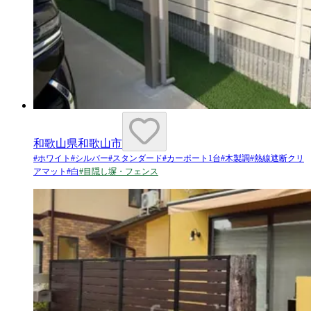
和歌山県和歌山市
#
ホワイト
#
シルバー
#
スタンダード
#
カーポート1台
#
木製調
#
熱線遮断クリ
アマット
#
白
#
目隠し塀・フェンス