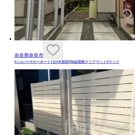
奈良県奈良市
#
シルバー
#
カーポート1台
#
木製調
#
熱線遮断クリアマット
#
ウッド