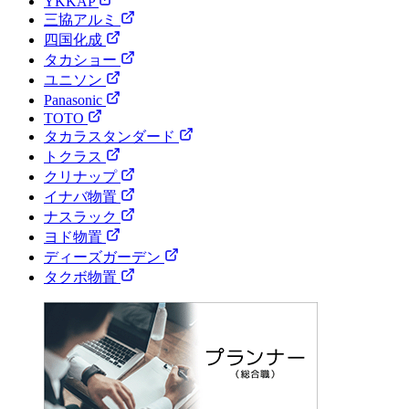
YKKAP
三協アルミ
四国化成
タカショー
ユニソン
Panasonic
TOTO
タカラスタンダード
トクラス
クリナップ
イナバ物置
ナスラック
ヨド物置
ディーズガーデン
タクボ物置