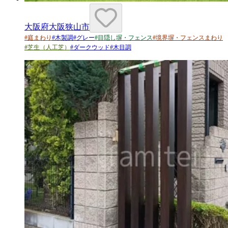
大阪府大阪狭山市
#
庭まわり
#
木製調
#
グレー
#
目隠し塀・フェンス
#
境界塀・フェンスまわり
#
芝生（人工芝）
#
ダークウッド
#
木目調