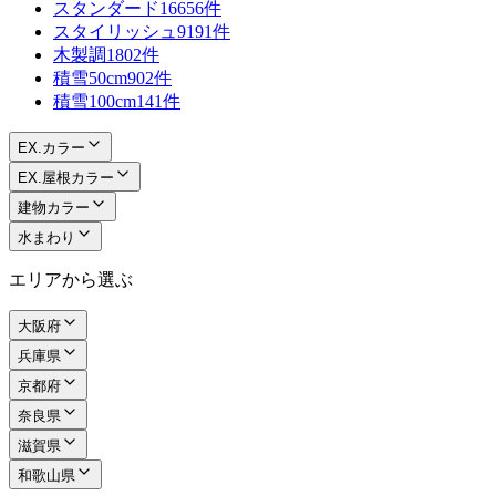
スタンダード
16656件
スタイリッシュ
9191件
木製調
1802件
積雪50cm
902件
積雪100cm
141件
EX.カラー
EX.屋根カラー
建物カラー
水まわり
エリアから選ぶ
大阪府
兵庫県
京都府
奈良県
滋賀県
和歌山県