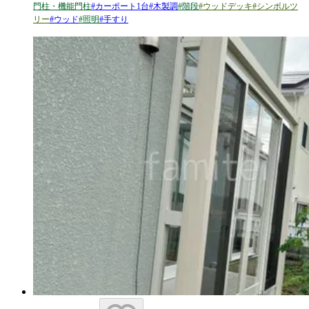
門柱・機能門柱
#
カーポート1台
#
木製調
#
階段
#
ウッドデッキ
#
シンボルツ
リー
#
ウッド
#
照明
#
手すり