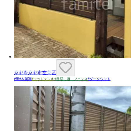
京都府京都市左京区
#
黒
#
木製調
#
ウッドデッキ
#
目隠し塀・フェンス
#
ダークウッド