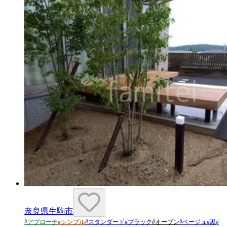
奈良県生駒市
#
アプローチ
#
シンプル
#
スタンダード
#
ブラック
#
オープン
#
ベージュ
#
黒
#