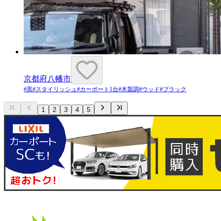
京都府八幡市
#
黒
#
スタイリッシュ
#
カーポート1台
#
木製調
#
ウッド
#
ブラック
1
2
3
4
5