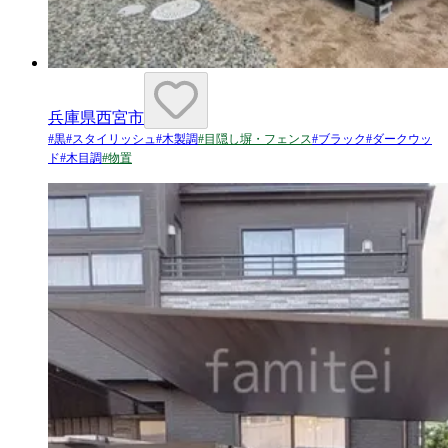
兵庫県西宮市
#
黒
#
スタイリッシュ
#
木製調
#
目隠し塀・フェンス
#
ブラック
#
ダークウッ
ド
#
木目調
#
物置