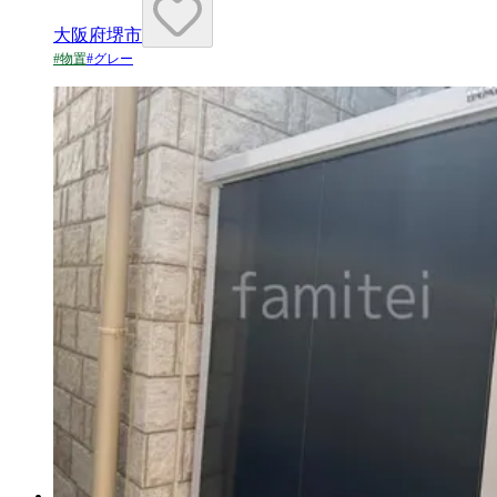
大阪府堺市
#
物置
#
グレー