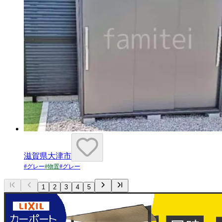
滋賀県大津市
#
グレー
#
物置
#
グレー
1
2
3
4
5