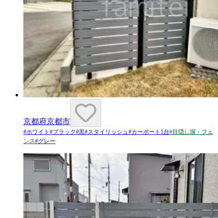
京都府京都市
#
ホワイト
#
ブラック
#
黒
#
スタイリッシュ
#
カーポート1台
#
目隠し塀・フェ
ンス
#
グレー