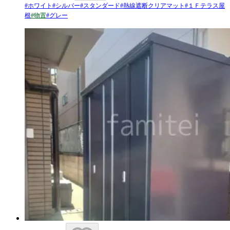
#
ホワイト
#
シルバー
#
スタンダード
#
熱線遮断クリアマット
#
１Ｆテラス屋
根
#
物置
#
グレー