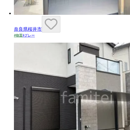
奈良県桜井市
#
物置
#
グレー