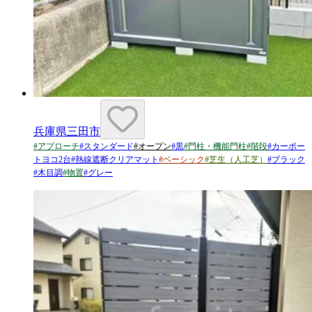
兵庫県三田市
#
アプローチ
#
スタンダード
#
オープン
#
黒
#
門柱・機能門柱
#
階段
#
カーポー
トヨコ2台
#
熱線遮断クリアマット
#
ベーシック
#
芝生（人工芝）
#
ブラック
#
木目調
#
物置
#
グレー