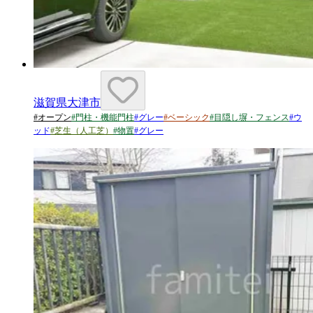
滋賀県大津市
#
オープン
#
門柱・機能門柱
#
グレー
#
ベーシック
#
目隠し塀・フェンス
#
ウ
ッド
#
芝生（人工芝）
#
物置
#
グレー