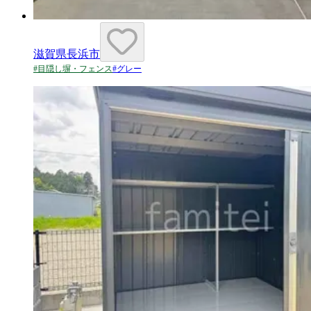
滋賀県長浜市
#
目隠し塀・フェンス
#
グレー