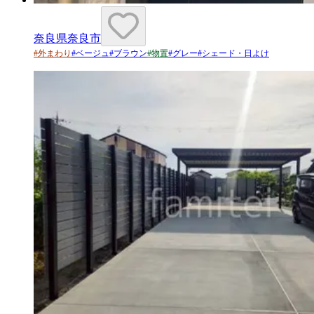
奈良県奈良市
#
外まわり
#
ベージュ
#
ブラウン
#
物置
#
グレー
#
シェード・日よけ