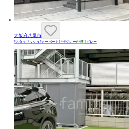
大阪府八尾市
#
スタイリッシュ
#
カーポート1台
#
グレー
#
照明
#
グレー