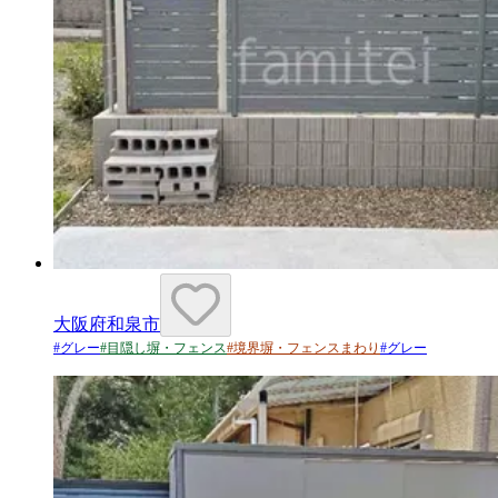
大阪府和泉市
#
グレー
#
目隠し塀・フェンス
#
境界塀・フェンスまわり
#
グレー