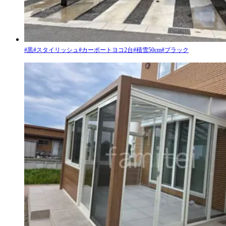
#
黒
#
スタイリッシュ
#
カーポートヨコ2台
#
積雪50cm
#
ブラック