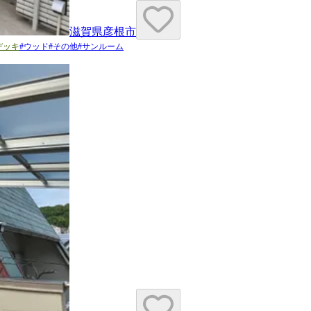
滋賀県彦根市
デッキ
#
ウッド
#
その他
#
サンルーム