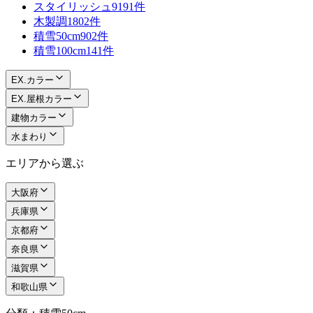
スタイリッシュ
9191件
木製調
1802件
積雪50cm
902件
積雪100cm
141件
EX.カラー
EX.屋根カラー
建物カラー
水まわり
エリアから選ぶ
大阪府
兵庫県
京都府
奈良県
滋賀県
和歌山県