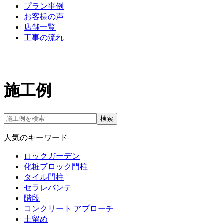
プラン事例
お客様の声
店舗一覧
工事の流れ
施工例
検索
人気のキーワード
ロックガーデン
化粧ブロック門柱
タイル門柱
セラレバンテ
階段
コンクリート アプローチ
土留め