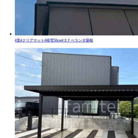
#
黒
#
クリアマット
#
積雪50cm
#
３Ｆベランダ屋根