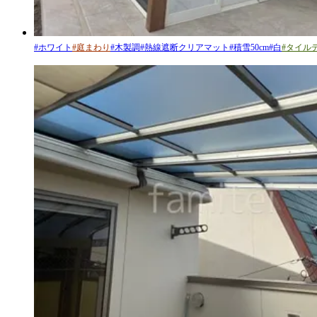
#
ホワイト
#
庭まわり
#
木製調
#
熱線遮断クリアマット
#
積雪50cm
#
白
#
タイル